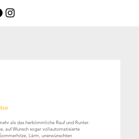
Rufen Sie an : +49 8191 1803
tze
 mehr als das herkömmliche Rauf und Runter.
nte, auf Wunsch sogar vollautomatisierte
 Sommerhitze, Lärm, unerwünschten