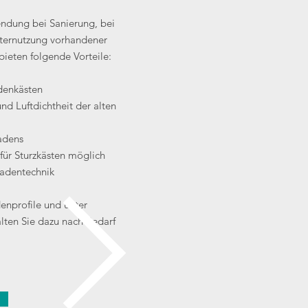
ndung bei Sanierung, bei
iternutzung vorhandener
bieten folgende Vorteile:
adenkästen
 Luftdichtheit der alten
ladens
ür Sturzkästen möglich
ladentechnik
enprofile
und unter
lten Sie dazu nach Bedarf